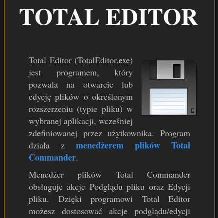
TOTAL EDITOR
WINAMP PL
NSIS PL
WSPARCIE
Total Editor (TotalEditor.exe)
jest programem, który
pozwala na otwarcie lub
edycję plików o określonym
rozszerzeniu (typie pliku) w
wybranej aplikacji, wcześniej
zdefiniowanej przez użytkownika. Program
menedżerem plików Total
działa z
Commander
.
Menedżer plików Total Commander
obsługuje akcje Podglądu pliku oraz Edycji
pliku. Dzięki programowi Total Editor
możesz dostosować akcje podglądu/edycji