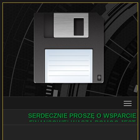
SERDECZNIE PROSZĘ O WSPARCIE
PROJEKTY
FINANSOWE! WASZA POMOC JEST
ULTIMATE FILE MANAGER
NIEZBĘDNA! POMOŻECIE?