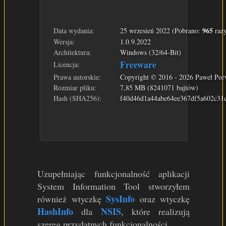
965
Data wydania:
25 wrzesień 2022 (Pobrano:
raz
Wersja:
1.0.9.2022
Architektura:
Windows (32/64-Bit)
Freeware
Licencja:
Prawa autorskie:
Copyright © 2016 - 2026 Paweł Por
Rozmiar pliku:
7,85 MB (8241071 bajtów)
Hash (SHA256):
f40d46d1a44abe64ee367df5a602c31c
Uzupełniając funkcjonalność aplikacji
System Information Tool stworzyłem
SysInfo
również wtyczkę
oraz wtyczkę
HashInfo
NSIS
dla
, które realizują
szereg przydatnych funkcjonalności.