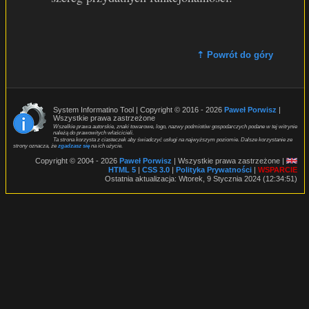
⇡ Powrót do góry
System Informatino Tool | Copyright © 2016 - 2026
Paweł Porwisz
|
Wszystkie prawa zastrzeżone
Wszelkie prawa autorskie, znaki towarowe, logo, nazwy podmiotów gospodarczych podane w tej witrynie
należą do prawowitych właścicieli.
Ta strona korzysta z ciasteczek aby świadczyć usługi na najwyższym poziomie. Dalsze korzystanie ze
strony oznacza, że
zgadzasz się
na ich użycie.
Copyright © 2004 - 2026
Paweł Porwisz
| Wszystkie prawa zastrzeżone |
HTML 5
|
CSS 3.0
|
Polityka Prywatności
|
WSPARCIE
Ostatnia aktualizacja: Wtorek, 9 Stycznia 2024 (12:34:51)