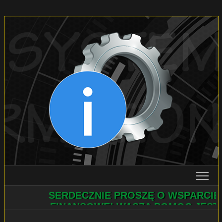
SERDECZNIE PROSZĘ O WSPARCIE
PROJEKTY
FINANSOWE! WASZA POMOC JEST
ULTIMATE FILE MANAGER
NIEZBĘDNA! POMOŻECIE?