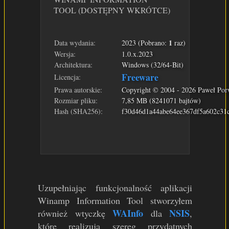
TOOL (DOSTĘPNY WKRÓTCE)
1
Data wydania:
2023 (Pobrano:
raz)
Wersja:
1.0.x.2023
Architektura:
Windows (32/64-Bit)
Freeware
Licencja:
Prawa autorskie:
Copyright © 2004 - 2026 Paweł Por
Rozmiar pliku:
7,85 MB (8241071 bajtów)
Hash (SHA256):
f30d46d1a44abe64ee367df5a602c31c
Uzupełniając funkcjonalność aplikacji
Winamp Information Tool stworzyłem
WAInfo
NSIS
również wtyczkę
dla
,
które realizują szereg przydatnych