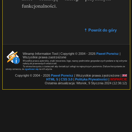
funkcjonalności.
⇡ Powrót do góry
Winamp Information Tool | Copyright © 2004 - 2026
Paweł Porwisz
|
Wszystkie prawa zastrzeżone
Wszelkie prawa autorskie, znaki towarowe, logo, nazwy podmiotów gospodarczych podane w tej witrynie
należą do prawowitych właścicieli.
Ta strona korzysta z ciasteczek aby świadczyć usługi na najwyższym poziomie. Dalsze korzystanie ze
strony oznacza, że
zgadzasz się
na ich użycie.
Copyright © 2004 - 2026
Paweł Porwisz
| Wszystkie prawa zastrzeżone |
HTML 5
|
CSS 3.0
|
Polityka Prywatności
|
WSPARCIE
Ostatnia aktualizacja: Wtorek, 9 Stycznia 2024 (12:36:12)