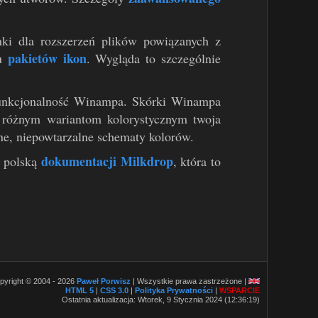
ki dla rozszerzeń plików powiązanych z
pakietów ikon
ku
. Wygląda to szczególnie
funkcjonalność Winampa. Skórki Winampa
i różnym wariantom kolorystycznym twoja
e, niepowtarzalne schematy kolorów.
dokumentacji Milkdrop
ę polską
, która to
pyright © 2004 - 2026
Paweł Porwisz
| Wszystkie prawa zastrzeżone |
HTML 5
|
CSS 3.0
|
Polityka Prywatności
|
WSPARCIE
Ostatnia aktualizacja: Wtorek, 9 Stycznia 2024 (12:36:19)