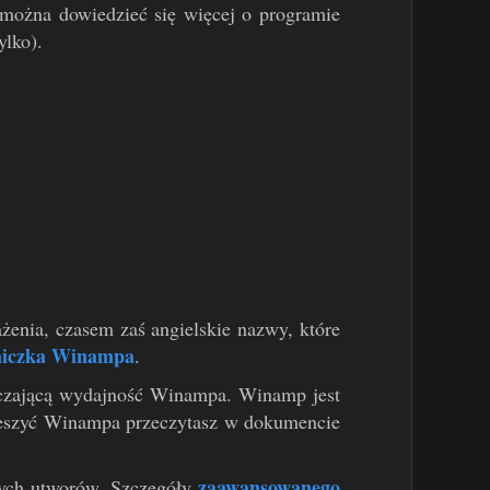
można dowiedzieć się więcej o programie
ylko).
enia, czasem zaś angielskie nazwy, które
niczka Winampa
.
arczającą wydajność Winampa. Winamp jest
ieszyć Winampa przeczytasz w dokumencie
zaawansowanego
nych utworów. Szczegóły