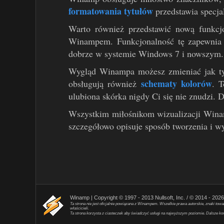
formatowania tytułów
przedstawia specja
Warto również przedstawić nową funkcj
Winampem. Funkcjonalność tę zapewnia 
dobrze w systemie Windows 7 i nowszym.
Wygląd Winampa możesz zmieniać jak ty
schematy kolorów
obsługują również
. 
ulubiona skórka nigdy Ci się nie znudzi. 
Wszystkim miłośnikom wizualizacji Wina
szczegółowo opisuje sposób tworzenia i wy
Winamp | Copyright © 1997 - 2013 Nullsoft, Inc. / © 2014 - 202
Ta strona nie jest oficjalnie powiązana z Winampem. Wszelkie prawa autorskie, znaki tow
właścicieli.
Ta strona korzysta z ciasteczek aby świadczyć usługi na najwyższym poziomie. Dalsze kor