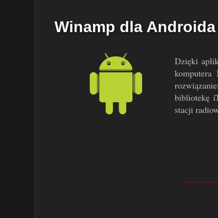
Winamp dla Androida
Dzięki apli
komputera 
rozwiązani
bibliotekę 
stacji radi