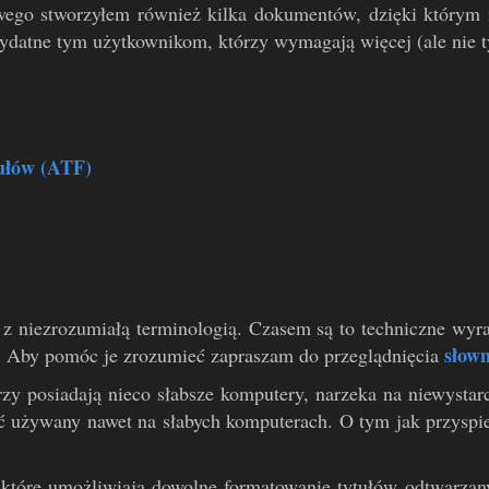
wego stworzyłem również kilka dokumentów, dzięki którym 
ydatne tym użytkownikom, którzy wymagają więcej (ale nie t
ułów (ATF)
 niezrozumiałą terminologią. Czasem są to techniczne wyraż
słow
. Aby pomóc je zrozumieć zapraszam do przeglądnięcia
rzy posiadają nieco słabsze komputery, narzeka na niewyst
ć używany nawet na słabych komputerach. O tym jak przysp
tóre umożliwiają dowolne formatowanie tytułów odtwarza