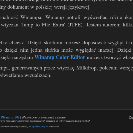
lny dokument w polskiej wersji językowej.
onalność Winampa. Winamp potrafi wyświetlać różne ikon
wtyczka 'Jump to File Extra' (JTFE). Jestem autorem kil
lko chcesz. Dzięki skórkom możesz dopasować wygląd i 
To dzięki nim jedna skórka może wyglądać inaczej. Dzięk
Winamp Color Editor
Dzięki narzędziu
możesz tworzyć własn
mpa, generowanych przez wtyczkę Milkdrop, polecam wersj
świetlania wizualizacji.
6
Winamp SA
| Wszystkie prawa zastrzeżone
Co
arowe, logo, nazwy podmiotów gospodarczych podane w tej witrynie należą do prawowitych
zystanie ze strony oznacza, że
zgadzasz się
na ich użycie.