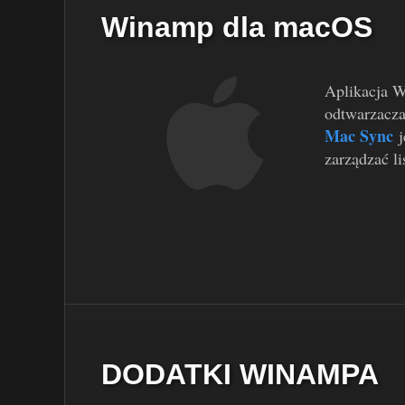
Winamp dla macOS
Aplikacja W
odtwarzacza
Mac Sync
j
zarządzać l
DODATKI WINAMPA