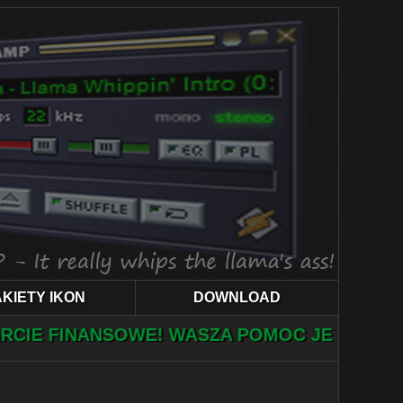
KIETY IKON
DOWNLOAD
NSOWE! WASZA POMOC JEST NIEZBĘDNA! PO