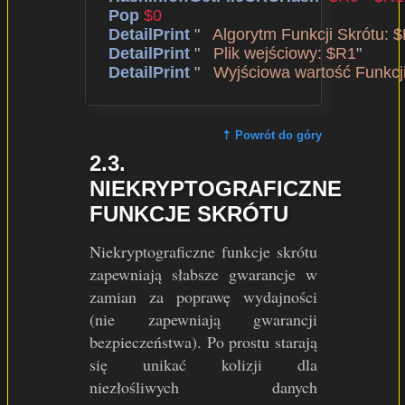
Pop
$0
DetailPrint
 "   
Algorytm Funkcji Skrótu: 
DetailPrint
 "   
Plik wejściowy: $R1
"

DetailPrint
 "   
Wyjściowa wartość Funkcji
⇡ Powrót do góry
2.3.
NIEKRYPTOGRAFICZNE
FUNKCJE SKRÓTU
Niekryptograficzne funkcje skrótu
zapewniają słabsze gwarancje w
zamian za poprawę wydajności
(nie zapewniają gwarancji
bezpieczeństwa). Po prostu starają
się unikać kolizji dla
niezłośliwych danych