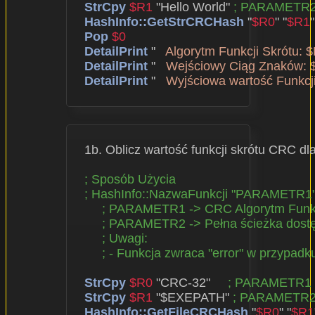
StrCpy
$R1
 "Hello World" 
; PARAMETR
HashInfo::GetStrCRCHash
 "
$R0
" "
$R1
"

Pop
$0
DetailPrint
 "   
Algorytm Funkcji Skrótu: 
DetailPrint
 "   
Wejściowy Ciąg Znaków: 
DetailPrint
 "   
Wyjściowa wartość Funkcji
  1b. Oblicz wartość funkcji skrótu CRC d
; Sposób Użycia
; HashInfo::NazwaFunkcji "PARAMETR
; PARAMETR1 -> CRC Algorytm Funkc
; PARAMETR2 -> Pełna ścieżka dost
; Uwagi:
; - Funkcja zwraca "error" w przypad
StrCpy
$R0
 "CRC-32"     
; PARAMETR1
StrCpy
$R1
 "$EXEPATH" 
; PARAMETR
HashInfo::GetFileCRCHash
 "
$R0
" "
$R1