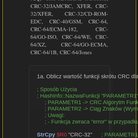
CRC-32/JAMCRC, XFER, CRC-
32/XFER, CRC-32/CD-ROM-
EDC, CRC-40/GSM, CRC-64,
CRC-64/ECMA-182, CRC-
64/GO-ISO, CRC-64/WE, CRC-
64/XZ, CRC-64/GO-ECMA,
CRC-64/1B, CRC-64/Jones
  1a. Oblicz wartość funkcji skrótu CRC
; Sposób Użycia
; HashInfo::NazwaFunkcji "PARAMETR
; PARAMETR1 -> CRC Algorytm Funkc
; PARAMETR2 -> Ciąg Znaków (Wym
; Uwagi:
; - Funkcja zwraca "error" w przypad
StrCpy
$R0
 "CRC-32"      
; PARAMETR1