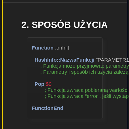
2. SPOSÓB UŻYCIA
Function
 .onInit

HashInfo::NazwaFunkcji
 "PARAMETR1
; Funkcja może przyjmować parametry
; Parametry i sposób ich użycia zależ
Pop
$0
; Funkcja zwraca pobieraną wartość
; Funkcja zwraca "error", jeśli wystap
FunctionEnd