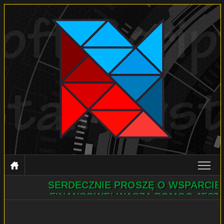
SERDECZNIE PROSZĘ O WSPARCIE
NSIS PL
FINANSOWE! WASZA POMOC JEST
DOKUMENTACJA
NIEZBĘDNA! POMOŻECIE?