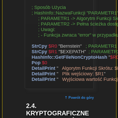
; Sposób Użycia
; HashInfo::NazwaFunkcji "PARAMETR
; PARAMETR1 -> Algorytm Funkcji S
; PARAMETR2 -> Pełna ścieżka dost
; Uwagi:
; - Funkcja zwraca "error" w przypad
StrCpy
$R0
 "Bernstein"   
; PARAMETR1
StrCpy
$R1
 "$EXEPATH"  
; PARAMETR
HashInfo::GetFileNonCryptoHash
 "
$R
Pop
$0
DetailPrint
 "   
Algorytm Funkcji Skrótu: 
DetailPrint
 "   
Plik wejściowy: $R1
"

DetailPrint
 "   
Wyjściowa wartość Funkcji
⇡ Powrót do góry
2.4.
KRYPTOGRAFICZNE