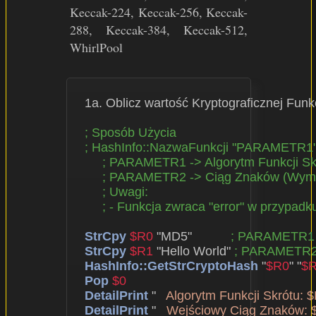
Keccak-224, Keccak-256, Keccak-
288, Keccak-384, Keccak-512,
WhirlPool
  1a. Oblicz wartość Kryptograficznej Fu
; Sposób Użycia
; HashInfo::NazwaFunkcji "PARAMETR
; PARAMETR1 -> Algorytm Funkcji S
; PARAMETR2 -> Ciąg Znaków (Wym
; Uwagi:
; - Funkcja zwraca "error" w przypad
StrCpy
$R0
 "MD5"           
; PARAMETR1
StrCpy
$R1
 "Hello World" 
; PARAMETR
HashInfo::GetStrCryptoHash
 "
$R0
" "
$
Pop
$0
DetailPrint
 "   
Algorytm Funkcji Skrótu: 
DetailPrint
 "   
Wejściowy Ciąg Znaków: 