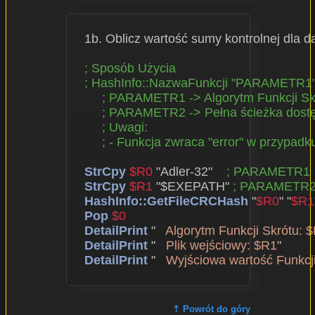
  1b. Oblicz wartość sumy kontrolnej dla 
; Sposób Użycia
; HashInfo::NazwaFunkcji "PARAMETR
; PARAMETR1 -> Algorytm Funkcji S
; PARAMETR2 -> Pełna ścieżka dost
; Uwagi:
; - Funkcja zwraca "error" w przypad
StrCpy
$R0
 "Adler-32"    
; PARAMETR1
StrCpy
$R1
 "$EXEPATH" 
; PARAMETR
HashInfo::GetFileCRCHash
 "
$R0
" "
$R1
Pop
$0
DetailPrint
 "   
Algorytm Funkcji Skrótu: 
DetailPrint
 "   
Plik wejściowy: $R1
"

DetailPrint
 "   
Wyjściowa wartość Funkcji
⇡ Powrót do góry