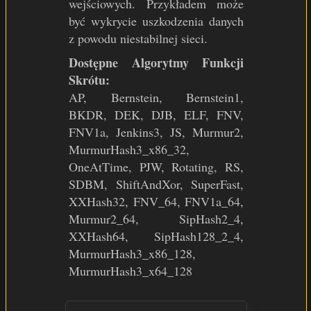
wejściowych. Przykładem może
być wykrycie uszkodzenia danych
z powodu niestabilnej sieci.
Dostępne Algorytmy Funkcji
Skrótu:
AP, Bernstein, Bernstein1,
BKDR, DEK, DJB, ELF, FNV,
FNV1a, Jenkins3, JS, Murmur2,
MurmurHash3_x86_32,
OneAtTime, PJW, Rotating, RS,
SDBM, ShiftAndXor, SuperFast,
XXHash32, FNV_64, FNV1a_64,
Murmur2_64, SipHash2_4,
XXHash64, SipHash128_2_4,
MurmurHash3_x86_128,
MurmurHash3_x64_128