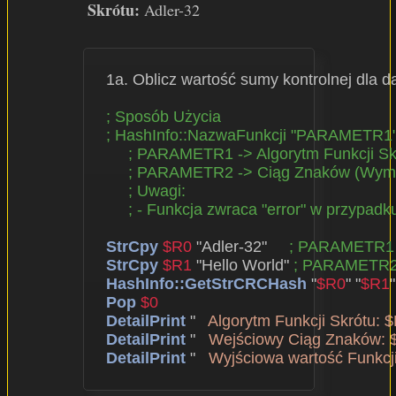
Skrótu:
Adler-32
  1a. Oblicz wartość sumy kontrolnej dl
; Sposób Użycia
; HashInfo::NazwaFunkcji "PARAMETR
; PARAMETR1 -> Algorytm Funkcji S
; PARAMETR2 -> Ciąg Znaków (Wym
; Uwagi:
; - Funkcja zwraca "error" w przypad
StrCpy
$R0
 "Adler-32"     
; PARAMETR1
StrCpy
$R1
 "Hello World" 
; PARAMETR
HashInfo::GetStrCRCHash
 "
$R0
" "
$R1
"

Pop
$0
DetailPrint
 "   
Algorytm Funkcji Skrótu: 
DetailPrint
 "   
Wejściowy Ciąg Znaków: 
DetailPrint
 "   
Wyjściowa wartość Funkcji