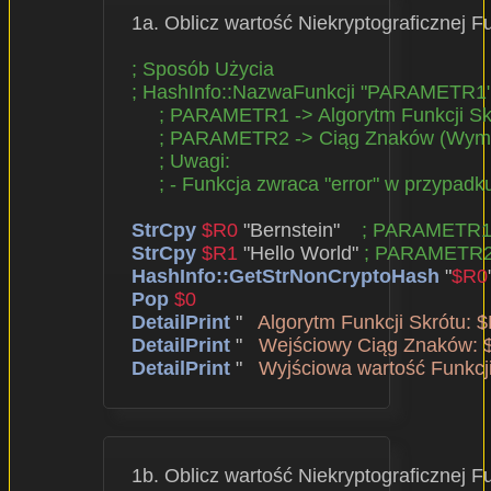
  1a. Oblicz wartość Niekryptograficznej
; Sposób Użycia
; HashInfo::NazwaFunkcji "PARAMETR
; PARAMETR1 -> Algorytm Funkcji S
; PARAMETR2 -> Ciąg Znaków (Wym
; Uwagi:
; - Funkcja zwraca "error" w przypad
StrCpy
$R0
 "Bernstein"    
; PARAMETR
StrCpy
$R1
 "Hello World" 
; PARAMETR
HashInfo::GetStrNonCryptoHash
 "
$R0
Pop
$0
DetailPrint
 "   
Algorytm Funkcji Skrótu: 
DetailPrint
 "   
Wejściowy Ciąg Znaków: 
DetailPrint
 "   
Wyjściowa wartość Funkcji
  1b. Oblicz wartość Niekryptograficznej F