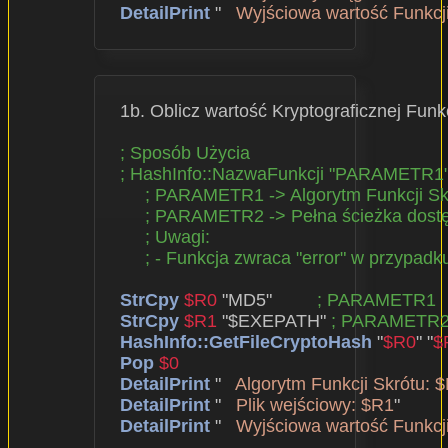
DetailPrint
 "   
Wyjściowa wartość Funkcji
  1b. Oblicz wartość Kryptograficznej Funk
; Sposób Użycia
; HashInfo::NazwaFunkcji "PARAMETR
; PARAMETR1 -> Algorytm Funkcji S
; PARAMETR2 -> Pełna ścieżka dost
; Uwagi:
; - Funkcja zwraca "error" w przypad
StrCpy
$R0
 "MD5"         
; PARAMETR1
StrCpy
$R1
 "$EXEPATH" 
; PARAMETR
HashInfo::GetFileCryptoHash
 "
$R0
" "
$
Pop
$0
DetailPrint
 "   
Algorytm Funkcji Skrótu: 
DetailPrint
 "   
Plik wejściowy: $R1
"

DetailPrint
 "   
Wyjściowa wartość Funkcji